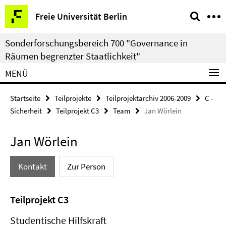
Springe
Service-
Freie Universität Berlin
direkt
Navigation
zu
Sonderforschungsbereich 700 "Governance in
Inhalt
Räumen begrenzter Staatlichkeit"
MENÜ
Startseite
Teilprojekte
Teilprojektarchiv 2006-2009
C -
Sicherheit
Teilprojekt C3
Team
Jan Wörlein
Jan Wörlein
Kontakt
Zur Person
Teilprojekt C3
Studentische Hilfskraft