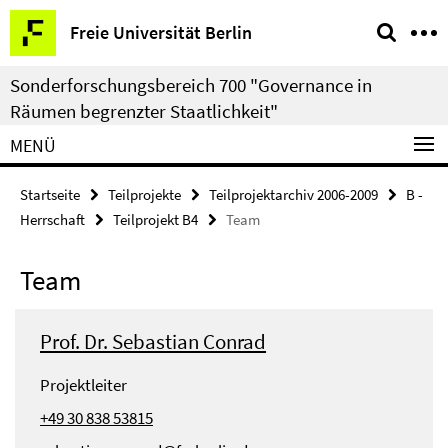
Springe
Service-
Freie Universität Berlin
direkt
Navigation
zu
Sonderforschungsbereich 700 "Governance in
Inhalt
Räumen begrenzter Staatlichkeit"
MENÜ
Startseite
Teilprojekte
Teilprojektarchiv 2006-2009
B -
Herrschaft
Teilprojekt B4
Team
Team
Prof. Dr. Sebastian Conrad
Projektleiter
+49 30 838 53815