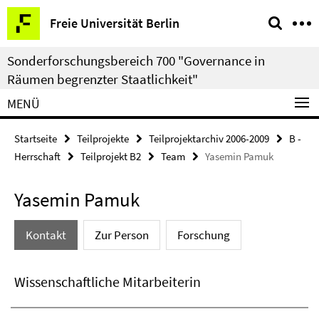
Springe
Service-
Freie Universität Berlin
direkt
Navigation
zu
Sonderforschungsbereich 700 "Governance in
Inhalt
Räumen begrenzter Staatlichkeit"
MENÜ
Startseite
Teilprojekte
Teilprojektarchiv 2006-2009
B -
Herrschaft
Teilprojekt B2
Team
Yasemin Pamuk
Yasemin Pamuk
Kontakt
Zur Person
Forschung
Wissenschaftliche Mitarbeiterin