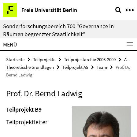
Springe
Service-
Freie Universität Berlin
direkt
Navigation
zu
Sonderforschungsbereich 700 "Governance in
Inhalt
Räumen begrenzter Staatlichkeit"
MENÜ
Startseite
Teilprojekte
Teilprojektarchiv 2006-2009
A -
Theoretische Grundlagen
Teilprojekt A5
Team
Prof. Dr.
Bernd Ladwig
Prof. Dr. Bernd Ladwig
Teilprojekt B9
Teilprojektleiter