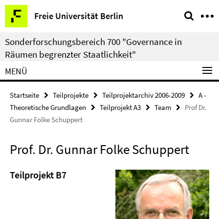
Springe
Service-
Freie Universität Berlin
direkt
Navigation
zu
Sonderforschungsbereich 700 "Governance in
Inhalt
Räumen begrenzter Staatlichkeit"
MENÜ
Startseite
Teilprojekte
Teilprojektarchiv 2006-2009
A -
Theoretische Grundlagen
Teilprojekt A3
Team
Prof Dr.
Gunnar Folke Schuppert
Prof. Dr. Gunnar Folke Schuppert
Teilprojekt B7