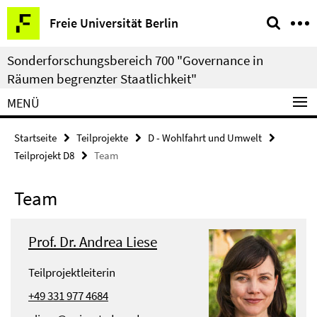
Springe
Service-
Freie Universität Berlin
direkt
Navigation
zu
Sonderforschungsbereich 700 "Governance in
Inhalt
Räumen begrenzter Staatlichkeit"
MENÜ
Startseite
Teilprojekte
D - Wohlfahrt und Umwelt
Teilprojekt D8
Team
Team
Prof. Dr. Andrea Liese
Teilprojektleiterin
+49 331 977 4684