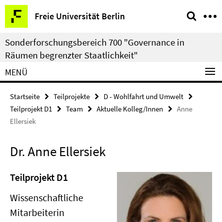
Springe
Service-
Freie Universität Berlin
direkt
Navigation
zu
Sonderforschungsbereich 700 "Governance in
Inhalt
Räumen begrenzter Staatlichkeit"
MENÜ
Startseite
Teilprojekte
D - Wohlfahrt und Umwelt
Teilprojekt D1
Team
Aktuelle Kolleg/Innen
Anne
Ellersiek
Dr. Anne Ellersiek
Teilprojekt D1
Wissenschaftliche
Mitarbeiterin