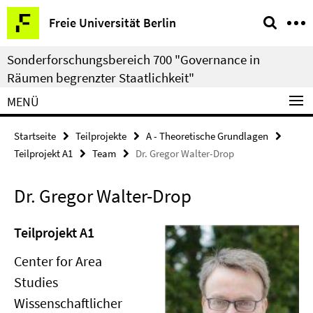
Springe
Service-
Freie Universität Berlin
direkt
Navigation
zu
Sonderforschungsbereich 700 "Governance in
Inhalt
Räumen begrenzter Staatlichkeit"
MENÜ
Startseite
Teilprojekte
A - Theoretische Grundlagen
Teilprojekt A1
Team
Dr. Gregor Walter-Drop
Dr. Gregor Walter-Drop
Teilprojekt A1
Center for Area
Studies
Wissenschaftlicher