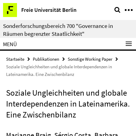
Springe
Service-
Freie Universität Berlin
direkt
Navigation
zu
Sonderforschungsbereich 700 "Governance in
Inhalt
Räumen begrenzter Staatlichkeit"
MENÜ
Startseite
Publikationen
Sonstige Working Paper
Soziale Ungleichheiten und globale Interdependenzen in
Lateinamerika. Eine Zwischenbilanz
Soziale Ungleichheiten und globale
Interdependenzen in Lateinamerika.
Eine Zwischenbilanz
Marianne Braig
, Sérgio Costa, Barbara