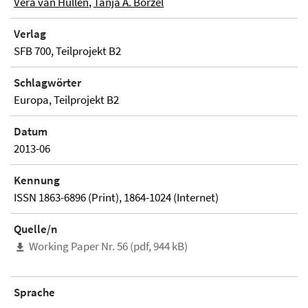
Vera van Hüllen
,
Tanja A. Börzel
Verlag
SFB 700, Teilprojekt B2
Schlagwörter
Europa, Teilprojekt B2
Datum
2013-06
Kennung
ISSN 1863-6896 (Print), 1864-1024 (Internet)
Quelle/n
Working Paper Nr. 56 (pdf, 944 kB)
Sprache