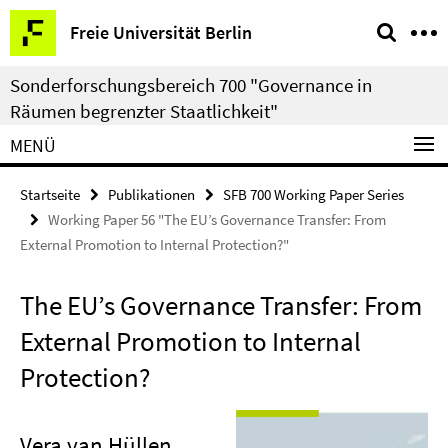
Springe
Service-
Freie Universität Berlin
direkt
Navigation
zu
Sonderforschungsbereich 700 "Governance in
Inhalt
Räumen begrenzter Staatlichkeit"
MENÜ
Startseite
Publikationen
SFB 700 Working Paper Series
Working Paper 56 "The EU’s Governance Transfer: From
External Promotion to Internal Protection?"
The EU’s Governance Transfer: From
External Promotion to Internal
Protection?
Vera van Hüllen
,