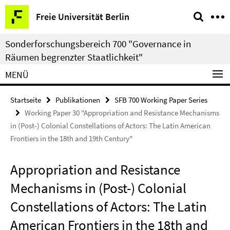
Springe
Service-
Freie Universität Berlin
direkt
Navigation
zu
Sonderforschungsbereich 700 "Governance in
Inhalt
Räumen begrenzter Staatlichkeit"
MENÜ
Startseite
Publikationen
SFB 700 Working Paper Series
Working Paper 30 "Appropriation and Resistance Mechanisms
in (Post-) Colonial Constellations of Actors: The Latin American
Frontiers in the 18th and 19th Century"
Appropriation and Resistance
Mechanisms in (Post-) Colonial
Constellations of Actors: The Latin
American Frontiers in the 18th and