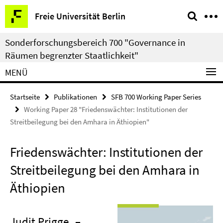
Springe
Service-
Freie Universität Berlin
direkt
Navigation
zu
Sonderforschungsbereich 700 "Governance in
Inhalt
Räumen begrenzter Staatlichkeit"
MENÜ
Startseite
Publikationen
SFB 700 Working Paper Series
Working Paper 28 "Friedenswächter: Institutionen der
Streitbeilegung bei den Amhara in Äthiopien"
Friedenswächter: Institutionen der
Streitbeilegung bei den Amhara in
Äthiopien
Judit Prigge
–