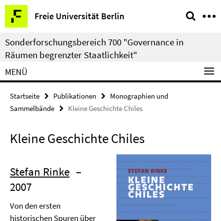
Springe
Service-
Freie Universität Berlin
direkt
Navigation
zu
Sonderforschungsbereich 700 "Governance in
Inhalt
Räumen begrenzter Staatlichkeit"
MENÜ
Startseite
Publikationen
Monographien und
Sammelbände
Kleine Geschichte Chiles
Kleine Geschichte Chiles
Stefan Rinke
–
2007
Von den ersten
historischen Spuren über