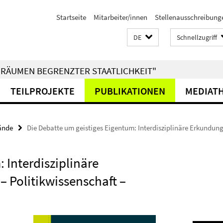
Startseite
Mitarbeiter/innen
Stellenausschreibung
DE
Schnellzugriff
RÄUMEN BEGRENZTER STAATLICHKEIT"
TEILPROJEKTE
PUBLIKATIONEN
MEDIAT
ände
Die Debatte um geistiges Eigentum: Interdisziplinäre Erkundung
 Interdisziplinäre
 Politikwissenschaft –