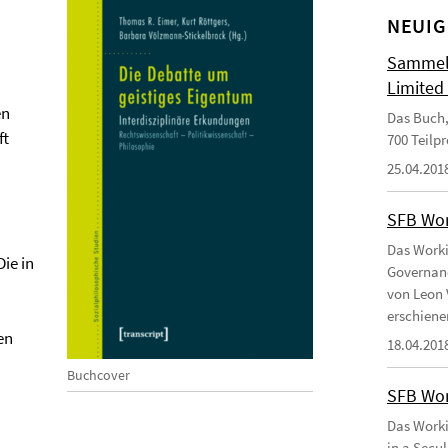
NEUIG
Sammelb
Limited
en
Das Buch,
ft
700 Teilp
25.04.201
SFB Wor
m
Das Worki
ie in
Governanc
von Leon 
erschiene
en
18.04.201
Buchcover
SFB Wor
Das Worki
in a Secu