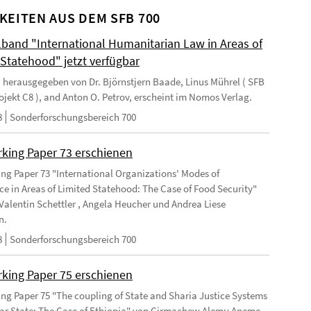
KEITEN AUS DEM SFB 700
and "International Humanitarian Law in Areas of
 Statehood" jetzt verfügbar
 herausgegeben von Dr. Björnstjern Baade, Linus Mührel ( SFB
rojekt C8 ), and Anton O. Petrov, erscheint im Nomos Verlag.
8
Sonderforschungsbereich 700
king Paper 73 erschienen
ng Paper 73 "International Organizations' Modes of
e in Areas of Limited Statehood: The Case of Food Security"
Valentin Schettler , Angela Heucher und Andrea Liese
n.
8
Sonderforschungsbereich 700
king Paper 75 erschienen
ng Paper 75 "The coupling of State and Sharia Justice Systems
lar State: The Case of Ethiopia" von Girmachew Alemu Aneme