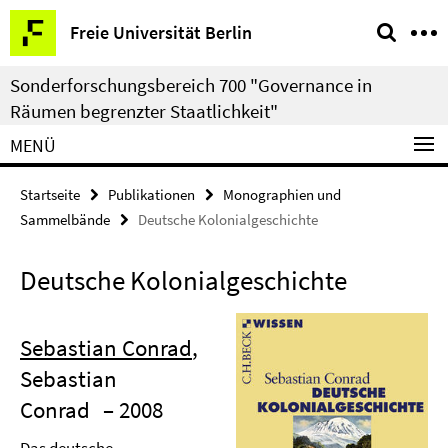
Springe
Service-
Freie Universität Berlin
direkt
Navigation
zu
Sonderforschungsbereich 700 "Governance in
Inhalt
Räumen begrenzter Staatlichkeit"
MENÜ
Startseite
Publikationen
Monographien und
Sammelbände
Deutsche Kolonialgeschichte
Deutsche Kolonialgeschichte
Sebastian Conrad
,
Sebastian
Conrad
– 2008