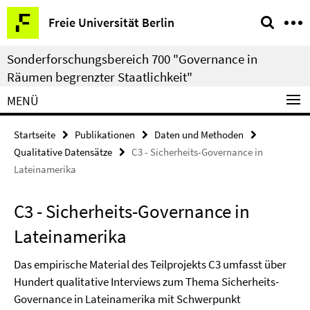
Springe
Service-
Freie Universität Berlin
direkt
Navigation
zu
Sonderforschungsbereich 700 "Governance in
Inhalt
Räumen begrenzter Staatlichkeit"
MENÜ
Startseite
Publikationen
Daten und Methoden
Qualitative Datensätze
C3 - Sicherheits-Governance in
Lateinamerika
C3 - Sicherheits-Governance in
Lateinamerika
Das empirische Material des Teilprojekts C3 umfasst über
Hundert qualitative Interviews zum Thema Sicherheits-
Governance in Lateinamerika mit Schwerpunkt