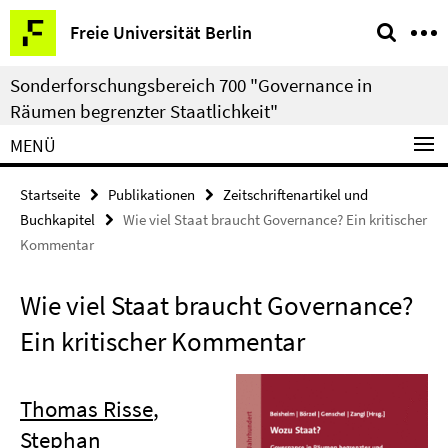
Springe
Service-
Freie Universität Berlin
direkt
Navigation
zu
Sonderforschungsbereich 700 "Governance in
Inhalt
Räumen begrenzter Staatlichkeit"
MENÜ
Startseite
Publikationen
Zeitschriftenartikel und
Buchkapitel
Wie viel Staat braucht Governance? Ein kritischer
Kommentar
Wie viel Staat braucht Governance?
Ein kritischer Kommentar
Thomas Risse
,
Stephan