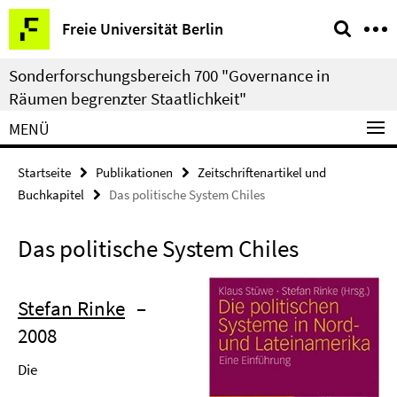
Springe
Service-
Freie Universität Berlin
direkt
Navigation
zu
Sonderforschungsbereich 700 "Governance in
Inhalt
Räumen begrenzter Staatlichkeit"
MENÜ
Startseite
Publikationen
Zeitschriftenartikel und
Buchkapitel
Das politische System Chiles
Das politische System Chiles
Stefan Rinke
–
2008
Die