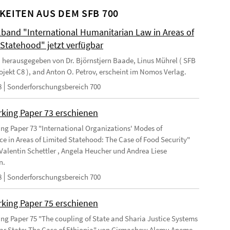
KEITEN AUS DEM SFB 700
and "International Humanitarian Law in Areas of
 Statehood" jetzt verfügbar
 herausgegeben von Dr. Björnstjern Baade, Linus Mührel ( SFB
rojekt C8 ), and Anton O. Petrov, erscheint im Nomos Verlag.
8
Sonderforschungsbereich 700
king Paper 73 erschienen
ng Paper 73 "International Organizations' Modes of
e in Areas of Limited Statehood: The Case of Food Security"
Valentin Schettler , Angela Heucher und Andrea Liese
n.
8
Sonderforschungsbereich 700
king Paper 75 erschienen
ng Paper 75 "The coupling of State and Sharia Justice Systems
lar State: The Case of Ethiopia" von Girmachew Alemu Aneme