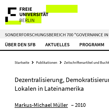
Springe
Service-
direkt
zu
Navigation
Inhalt
SONDERFORSCHUNGSBEREICH 700 "GOVERNANCE IN 
ÜBER DEN SFB
AKTUELLES
PROGRAMM
Startseite
Publikationen
Zeitschriftenartikel und Buch
Dezentralisierung, Demokratisier
Lokalen in Lateinamerika
Markus-Michael Müller
– 2010