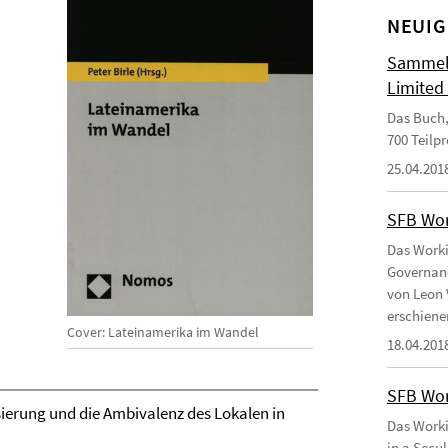
NEUIG
Sammelb
Limited
Das Buch,
700 Teilp
25.04.201
SFB Wor
Das Worki
Governanc
von Leon 
erschiene
Cover: Lateinamerika im Wandel
18.04.201
SFB Wor
ierung und die Ambivalenz des Lokalen in
Das Worki
in a Secu