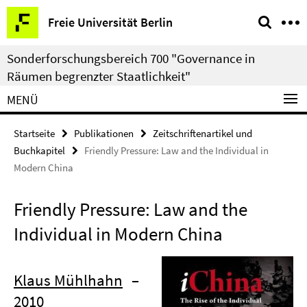
Springe
Service-
Freie Universität Berlin
direkt
Navigation
zu
Sonderforschungsbereich 700 "Governance in
Inhalt
Räumen begrenzter Staatlichkeit"
MENÜ
Startseite
Publikationen
Zeitschriftenartikel und
Buchkapitel
Friendly Pressure: Law and the Individual in
Modern China
Friendly Pressure: Law and the
Individual in Modern China
Klaus Mühlhahn
–
2010