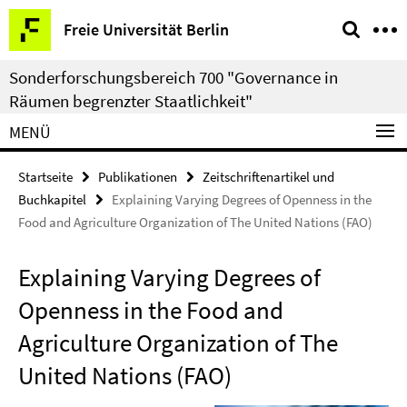
Springe
Service-
Freie Universität Berlin
direkt
Navigation
zu
Sonderforschungsbereich 700 "Governance in
Inhalt
Räumen begrenzter Staatlichkeit"
MENÜ
Startseite
Publikationen
Zeitschriftenartikel und
Buchkapitel
Explaining Varying Degrees of Openness in the
Food and Agriculture Organization of The United Nations (FAO)
Explaining Varying Degrees of
Openness in the Food and
Agriculture Organization of The
United Nations (FAO)