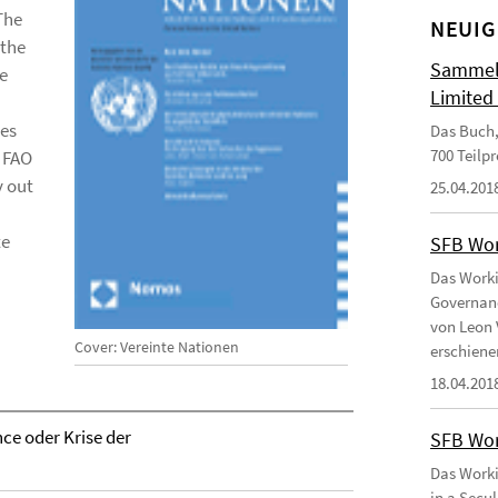
The
NEUIG
 the
Sammelb
he
Limited
ies
Das Buch,
700 Teilp
e FAO
y out
25.04.201
te
SFB Wor
Das Worki
Governanc
von Leon 
Cover: Vereinte Nationen
erschiene
18.04.201
ce oder Krise der
SFB Wor
Das Worki
in a Secu