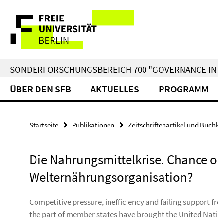
Springe
Service-
direkt
zu
Navigation
Inhalt
SONDERFORSCHUNGSBEREICH 700 "GOVERNANCE IN 
ÜBER DEN SFB
AKTUELLES
PROGRAMM
Startseite
Publikationen
Zeitschriftenartikel und Buch
Die Nahrungsmittelkrise. Chance o
Welternährungsorganisation?
Competitive pressure, inefficiency and failing support f
the part of member states have brought the United Nati