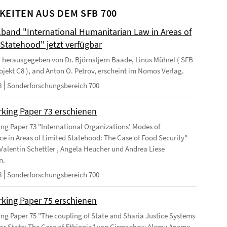
KEITEN AUS DEM SFB 700
and "International Humanitarian Law in Areas of
 Statehood" jetzt verfügbar
 herausgegeben von Dr. Björnstjern Baade, Linus Mührel ( SFB
rojekt C8 ), and Anton O. Petrov, erscheint im Nomos Verlag.
8
Sonderforschungsbereich 700
king Paper 73 erschienen
ng Paper 73 "International Organizations' Modes of
e in Areas of Limited Statehood: The Case of Food Security"
Valentin Schettler , Angela Heucher und Andrea Liese
n.
8
Sonderforschungsbereich 700
king Paper 75 erschienen
ng Paper 75 "The coupling of State and Sharia Justice Systems
lar State: The Case of Ethiopia" von Girmachew Alemu Aneme