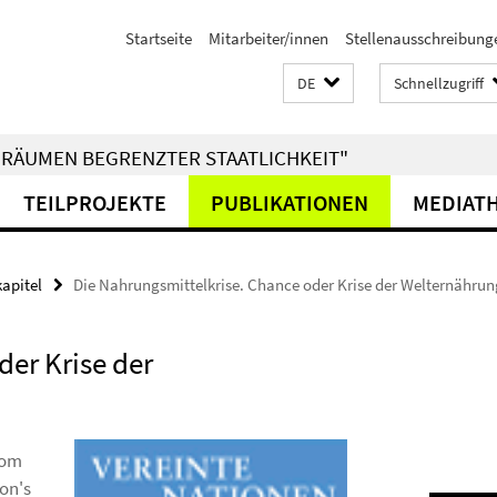
Startseite
Mitarbeiter/innen
Stellenausschreibung
DE
Schnellzugriff
RÄUMEN BEGRENZTER STAATLICHKEIT"
TEILPROJEKTE
PUBLIKATIONEN
MEDIAT
kapitel
Die Nahrungsmittelkrise. Chance oder Krise der Welternähru
der Krise der
rom
on's