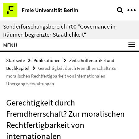
Springe
Service-
Freie Universität Berlin
direkt
Navigation
zu
Sonderforschungsbereich 700 "Governance in
Inhalt
Räumen begrenzter Staatlichkeit"
MENÜ
Startseite
Publikationen
Zeitschriftenartikel und
Buchkapitel
Gerechtigkeit durch Fremdherrschaft? Zur
moralischen Rechtfertigbarkeit von internationalen
Übergangsverwaltungen
Gerechtigkeit durch
Fremdherrschaft? Zur moralischen
Rechtfertigbarkeit von
internationalen