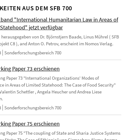
KEITEN AUS DEM SFB 700
and "International Humanitarian Law in Areas of
 Statehood" jetzt verfügbar
 herausgegeben von Dr. Björnstjern Baade, Linus Mührel ( SFB
rojekt C8 ), and Anton O. Petrov, erscheint im Nomos Verlag.
8
Sonderforschungsbereich 700
king Paper 73 erschienen
ng Paper 73 "International Organizations' Modes of
e in Areas of Limited Statehood: The Case of Food Security"
Valentin Schettler , Angela Heucher und Andrea Liese
n.
8
Sonderforschungsbereich 700
king Paper 75 erschienen
ng Paper 75 "The coupling of State and Sharia Justice Systems
lar State: The Case of Ethiopia" von Girmachew Alemu Aneme