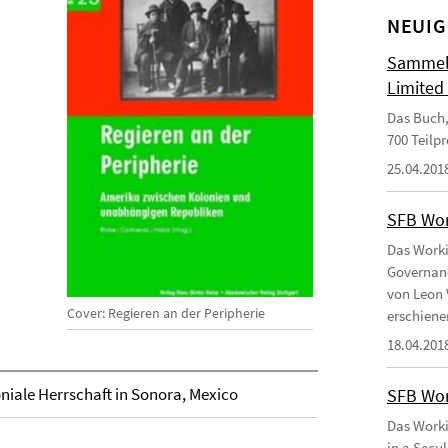
NEUIG
Sammelb
Limited
Das Buch,
700 Teilp
25.04.201
SFB Wor
Das Worki
Governanc
von Leon 
Cover: Regieren an der Peripherie
erschiene
18.04.201
oniale Herrschaft in Sonora, Mexico
SFB Wor
Das Worki
in a Secu