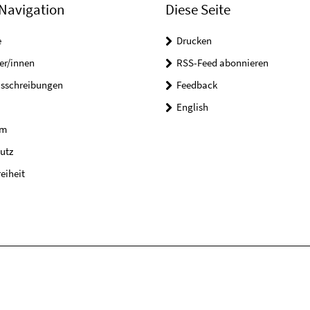
Navigation
Diese Seite
e
Drucken
er/innen
RSS-Feed abonnieren
usschreibungen
Feedback
English
um
utz
reiheit