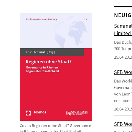
NEUIG
Sammelb
Limited
Das Buch,
700 Teilp
25.04.201
SFB Wor
Das Worki
Governanc
von Leon 
erschiene
18.04.201
SFB Wor
Cover: Regieren ohne Staat? Governance
in Räumen begrenzter Staatlichkeit