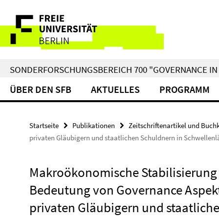
Springe
Service-
direkt
zu
Navigation
Inhalt
SONDERFORSCHUNGSBEREICH 700 "GOVERNANCE IN 
ÜBER DEN SFB
AKTUELLES
PROGRAMM
Startseite
Publikationen
Zeitschriftenartikel und Buch
privaten Gläubigern und staatlichen Schuldnern in Schwellen
Makroökonomische Stabilisierung 
Bedeutung von Governance Aspekte
privaten Gläubigern und staatlich