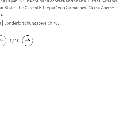
ng Paper 75 "The coupling of State and Sharia Justice Systems
lar State: The Case of Ethiopia" von Girmachew Alemu Aneme
n.
8
Sonderforschungsbereich 700
1 / 10