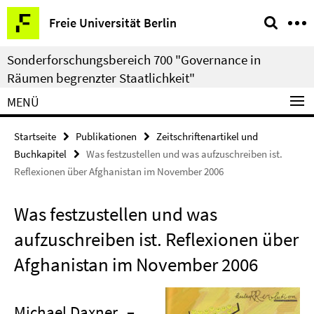
Springe
Service-
Freie Universität Berlin
direkt
Navigation
zu
Sonderforschungsbereich 700 "Governance in
Inhalt
Räumen begrenzter Staatlichkeit"
MENÜ
Startseite
Publikationen
Zeitschriftenartikel und
Buchkapitel
Was festzustellen und was aufzuschreiben ist.
Reflexionen über Afghanistan im November 2006
Was festzustellen und was
aufzuschreiben ist. Reflexionen über
Afghanistan im November 2006
Michael Daxner
–