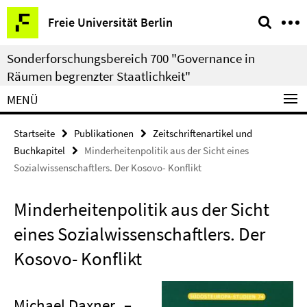
Springe
Service-
Freie Universität Berlin
direkt
Navigation
zu
Sonderforschungsbereich 700 "Governance in
Inhalt
Räumen begrenzter Staatlichkeit"
MENÜ
Startseite
Publikationen
Zeitschriftenartikel und
Buchkapitel
Minderheitenpolitik aus der Sicht eines
Sozialwissenschaftlers. Der Kosovo- Konflikt
Minderheitenpolitik aus der Sicht
eines Sozialwissenschaftlers. Der
Kosovo- Konflikt
Michael Daxner
–