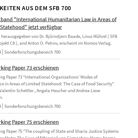
KEITEN AUS DEM SFB 700
and "International Humanitarian Law in Areas of
 Statehood" jetzt verfügbar
 herausgegeben von Dr. Björnstjern Baade, Linus Mührel ( SFB
rojekt C8 ), and Anton O. Petrov, erscheint im Nomos Verlag.
8
Sonderforschungsbereich 700
king Paper 73 erschienen
ng Paper 73 "International Organizations' Modes of
e in Areas of Limited Statehood: The Case of Food Security"
Valentin Schettler , Angela Heucher und Andrea Liese
n.
8
Sonderforschungsbereich 700
king Paper 75 erschienen
ng Paper 75 "The coupling of State and Sharia Justice Systems
lar State: The Case of Ethiopia" von Girmachew Alemu Aneme