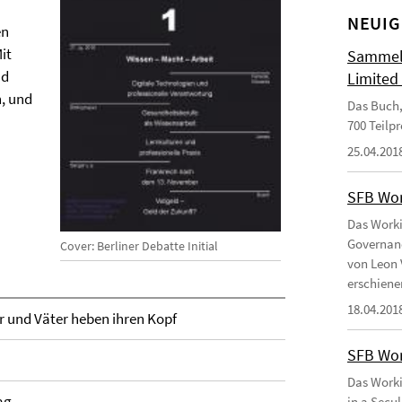
NEUIG
en
it
Sammelb
nd
Limited
, und
Das Buch,
700 Teilp
25.04.201
SFB Wor
Das Worki
Governanc
Cover: Berliner Debatte Initial
von Leon 
erschiene
18.04.201
er und Väter heben ihren Kopf
SFB Wor
Das Worki
ag
in a Secu