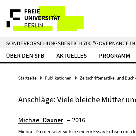
Springe
Service-
direkt
zu
Navigation
Inhalt
SONDERFORSCHUNGSBEREICH 700 "GOVERNANCE IN 
ÜBER DEN SFB
AKTUELLES
PROGRAMM
Startseite
Publikationen
Zeitschriftenartikel und Buch
Anschläge: Viele bleiche Mütter un
Michael Daxner
– 2016
Michael Daxner setzt sich in seinem Essay kritisch mit d