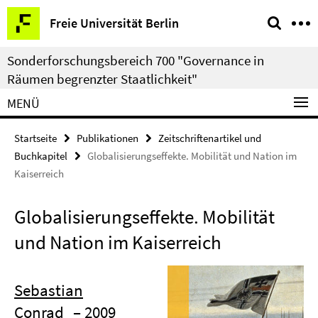
Springe
Service-
Freie Universität Berlin
direkt
Navigation
zu
Sonderforschungsbereich 700 "Governance in
Inhalt
Räumen begrenzter Staatlichkeit"
MENÜ
Startseite
Publikationen
Zeitschriftenartikel und
Buchkapitel
Globalisierungseffekte. Mobilität und Nation im
Kaiserreich
Globalisierungseffekte. Mobilität
und Nation im Kaiserreich
Sebastian
Conrad
– 2009