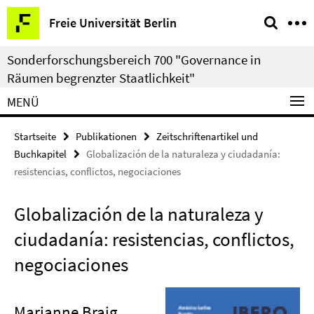
Springe
Service-
Freie Universität Berlin
direkt
Navigation
zu
Sonderforschungsbereich 700 "Governance in
Inhalt
Räumen begrenzter Staatlichkeit"
MENÜ
Startseite
Publikationen
Zeitschriftenartikel und
Buchkapitel
Globalización de la naturaleza y ciudadanía:
resistencias, conflictos, negociaciones
Globalización de la naturaleza y
ciudadanía: resistencias, conflictos,
negociaciones
Marianne Braig
,