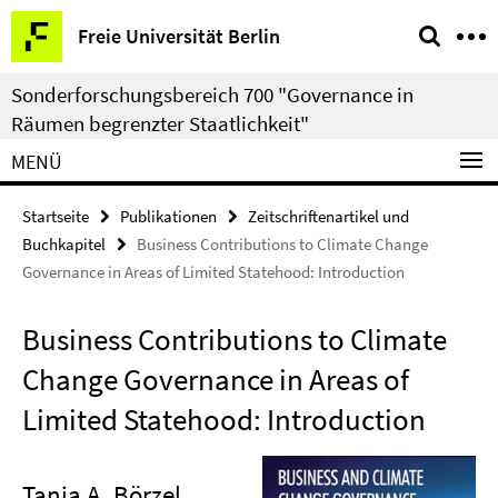
Springe
Service-
Freie Universität Berlin
direkt
Navigation
zu
Sonderforschungsbereich 700 "Governance in
Inhalt
Räumen begrenzter Staatlichkeit"
MENÜ
Startseite
Publikationen
Zeitschriftenartikel und
Buchkapitel
Business Contributions to Climate Change
Governance in Areas of Limited Statehood: Introduction
Business Contributions to Climate
Change Governance in Areas of
Limited Statehood: Introduction
Tanja A. Börzel
,