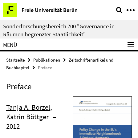
Springe
Service-
Freie Universität Berlin
direkt
Navigation
zu
Sonderforschungsbereich 700 "Governance in
Inhalt
Räumen begrenzter Staatlichkeit"
MENÜ
Startseite
Publikationen
Zeitschriftenartikel und
Buchkapitel
Preface
Preface
Tanja A. Börzel
,
Katrin Böttger
–
2012