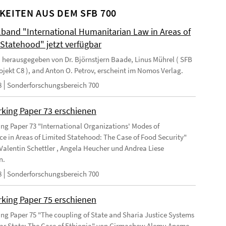
KEITEN AUS DEM SFB 700
and "International Humanitarian Law in Areas of
 Statehood" jetzt verfügbar
 herausgegeben von Dr. Björnstjern Baade, Linus Mührel ( SFB
rojekt C8 ), and Anton O. Petrov, erscheint im Nomos Verlag.
8
Sonderforschungsbereich 700
king Paper 73 erschienen
ng Paper 73 "International Organizations' Modes of
e in Areas of Limited Statehood: The Case of Food Security"
Valentin Schettler , Angela Heucher und Andrea Liese
n.
8
Sonderforschungsbereich 700
king Paper 75 erschienen
ng Paper 75 "The coupling of State and Sharia Justice Systems
lar State: The Case of Ethiopia" von Girmachew Alemu Aneme