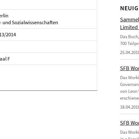
NEUIG
erlin
Sammelb
k- und Sozialwissenschaften
Limited
13/2014
Das Buch,
700 Teilp
25.04.201
aal F
SFB Wor
Das Worki
Governanc
von Leon 
erschiene
18.04.201
SFB Wor
Das Worki
in a Secu