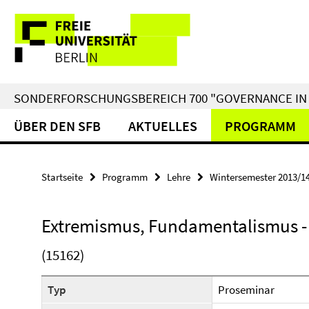
Springe
Service-
direkt
zu
Navigation
Inhalt
SONDERFORSCHUNGSBEREICH 700 "GOVERNANCE IN 
ÜBER DEN SFB
AKTUELLES
PROGRAMM
Startseite
Programm
Lehre
Wintersemester 2013/1
Extremismus, Fundamentalismus -
(15162)
Typ
Proseminar