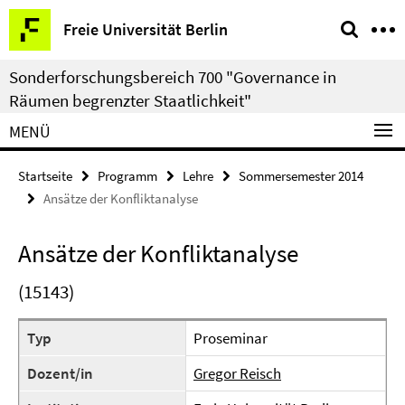
Springe
Service-
Freie Universität Berlin
direkt
Navigation
zu
Sonderforschungsbereich 700 "Governance in
Inhalt
Räumen begrenzter Staatlichkeit"
MENÜ
Startseite
Programm
Lehre
Sommersemester 2014
Ansätze der Konfliktanalyse
Ansätze der Konfliktanalyse
(15143)
Typ
Proseminar
Dozent/in
Gregor Reisch