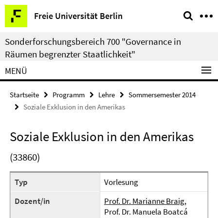
Springe
Service-
Freie Universität Berlin
direkt
Navigation
zu
Sonderforschungsbereich 700 "Governance in
Inhalt
Räumen begrenzter Staatlichkeit"
MENÜ
Startseite
Programm
Lehre
Sommersemester 2014
Soziale Exklusion in den Amerikas
Soziale Exklusion in den Amerikas
(33860)
Typ
Vorlesung
Dozent/in
Prof. Dr. Marianne Braig
,
Prof. Dr. Manuela Boatcá