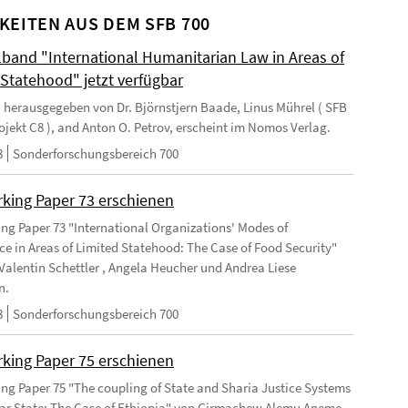
KEITEN AUS DEM SFB 700
and "International Humanitarian Law in Areas of
 Statehood" jetzt verfügbar
 herausgegeben von Dr. Björnstjern Baade, Linus Mührel ( SFB
rojekt C8 ), and Anton O. Petrov, erscheint im Nomos Verlag.
8
Sonderforschungsbereich 700
king Paper 73 erschienen
ng Paper 73 "International Organizations' Modes of
e in Areas of Limited Statehood: The Case of Food Security"
Valentin Schettler , Angela Heucher und Andrea Liese
n.
8
Sonderforschungsbereich 700
king Paper 75 erschienen
ng Paper 75 "The coupling of State and Sharia Justice Systems
lar State: The Case of Ethiopia" von Girmachew Alemu Aneme