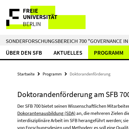
Springe
Service-
direkt
zu
Navigation
Inhalt
SONDERFORSCHUNGSBEREICH 700 "GOVERNANCE IN 
ÜBER DEN SFB
AKTUELLES
PROGRAMM
Startseite
Programm
Doktorandenförderung
Doktorandenförderung am SFB 70
Der SFB 700 bietet seinen Wissenschaftlichen Mitarbeite
Dokorantenausbildung (SDA)
an, die mehreren Zielen di
interdisziplinäre Arbeit im SFB herangeführt werden; si
von Forschungsdesign und Methoden; es soll eine Qualit