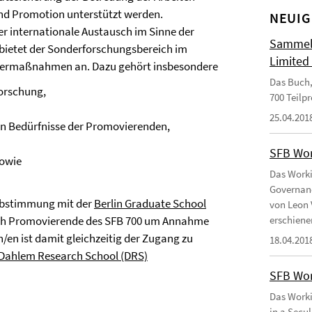
und Promotion unterstützt werden.
NEUIG
der internationale Austausch im Sinne der
Sammelb
ietet der Sonderforschungsbereich im
Limited
rdermaßnahmen an. Dazu gehört insbesondere
Das Buch,
orschung,
700 Teilp
25.04.201
n Bedürfnisse der Promovierenden,
SFB Wor
sowie
Das Worki
Governanc
 Abstimmung mit der
Berlin Graduate School
von Leon 
sich Promovierende des SFB 700 um Annahme
erschiene
/en ist damit gleichzeitig der Zugang zu
18.04.201
Dahlem Research School (DRS)
SFB Wor
Das Worki
in a Secu