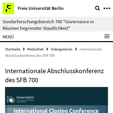
Springe
Service-
Freie Universität Berlin
direkt
Navigation
zu
Sonderforschungsbereich 700 "Governance in
Inhalt
Räumen begrenzter Staatlichkeit"
MENÜ
Startseite
Mediathek
Videogalerien
Internationale
Abschlusskonferenz des SFB 700
Internationale Abschlusskonferenz
des SFB 700