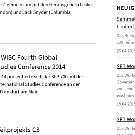
es" gemeinsam mit den Herausgebern Leslie
NEUIG
ondon) und Jack Snyder (Columbia
Sammelb
Limited
Das Buch,
700 Teilp
25.04.201
 WISC Fourth Global
tudies Conference 2014
SFB Wor
Das Worki
014 präsentierte sich der SFB 700 auf der
Governanc
nternational Studies Conference an der
von Leon 
 Frankfurt am Main.
erschiene
18.04.201
SFB Wor
eilprojekts C3
Das Worki
in a Secu