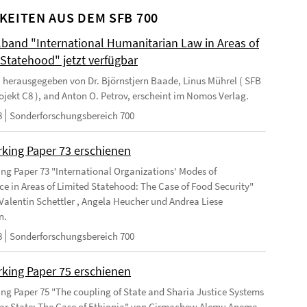
KEITEN AUS DEM SFB 700
and "International Humanitarian Law in Areas of
 Statehood" jetzt verfügbar
 herausgegeben von Dr. Björnstjern Baade, Linus Mührel ( SFB
rojekt C8 ), and Anton O. Petrov, erscheint im Nomos Verlag.
8
Sonderforschungsbereich 700
king Paper 73 erschienen
ng Paper 73 "International Organizations' Modes of
e in Areas of Limited Statehood: The Case of Food Security"
Valentin Schettler , Angela Heucher und Andrea Liese
n.
8
Sonderforschungsbereich 700
king Paper 75 erschienen
ng Paper 75 "The coupling of State and Sharia Justice Systems
lar State: The Case of Ethiopia" von Girmachew Alemu Aneme