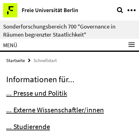
Springe
Service-
Freie Universität Berlin
direkt
Navigation
zu
Sonderforschungsbereich 700 "Governance in
Inhalt
Räumen begrenzter Staatlichkeit"
MENÜ
Startseite
Schnellstart
Informationen für...
... Presse und Politik
... Externe Wissenschaftler/innen
... Studierende