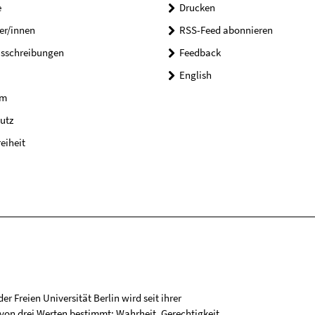
e
Drucken
er/innen
RSS-Feed abonnieren
usschreibungen
Feedback
English
um
utz
reiheit
r Freien Universität Berlin wird seit ihrer
on drei Werten bestimmt: Wahrheit, Gerechtigkeit