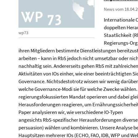
News vom 18.04.2
Internationale O
doppelten Hera
wp73
Staatlichkeit (R
Regierungs-Orga
ihren Mitgliedern bestimmte Dienstleistungen bereitzust
arbeiten – kann in RbS jedoch nicht umsetzbar oder nic
nachhaltig sein. Andererseits gehen RbS mit zahlreiche
Aktivitäten von IOs einher, wie einer beeinträchtigten S
Governance. Nichtsdestotrotz wissen wir wenig darüber,
welche Governance-Modi sie für welche Zwecke wählen. 
regierungsfokussierten Mandat operieren und dabei glei
Herausforderungen reagieren, um Ernährungssicherheit e
Paper analysieren wir, wie verschiedene IO-Typen
angesichts RbS-spezifischer Herausforderungen diverse
persuasion) wählen und kombinieren. Unsere Analyse ber
Hauptsitzen mehrerer IOs (ECHO, FAO, IDB, WFP und Wel