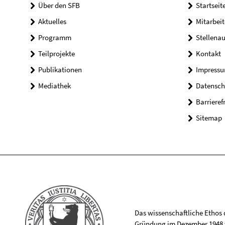
Über den SFB
Startseit
Aktuelles
Mitarbeit
Programm
Stellena
Teilprojekte
Kontakt
Publikationen
Impress
Mediathek
Datensch
Barrieref
Sitemap
Das wissenschaftliche Ethos de
Gründung im Dezember 1948 v