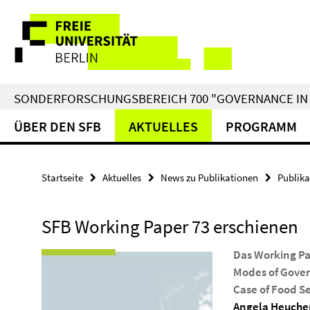
Springe
Service-
direkt
zu
Navigation
Inhalt
SONDERFORSCHUNGSBEREICH 700 "GOVERNANCE IN 
ÜBER DEN SFB
AKTUELLES
PROGRAMM
Startseite
Aktuelles
News zu Publikationen
Publika
SFB Working Paper 73 erschienen
Das Working Pa
Modes of Gover
Case of Food S
Angela Heuche