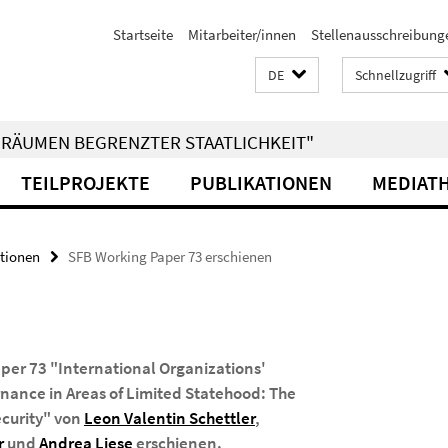
Startseite
Mitarbeiter/innen
Stellenausschreibung
DE
Schnellzugriff
RÄUMEN BEGRENZTER STAATLICHKEIT"
TEILPROJEKTE
PUBLIKATIONEN
MEDIAT
tionen
SFB Working Paper 73 erschienen
per 73 "International Organizations'
nance in Areas of Limited Statehood: The
ecurity" von
Leon Valentin Schettler
,
r
und
Andrea Liese
erschienen.