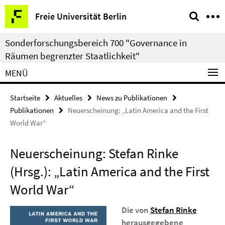
Springe
Service-
Freie Universität Berlin
direkt
Navigation
zu
Sonderforschungsbereich 700 "Governance in
Inhalt
Räumen begrenzter Staatlichkeit"
MENÜ
Startseite
Aktuelles
News zu Publikationen
Publikationen
Neuerscheinung: „Latin America and the First
World War“
Neuerscheinung: Stefan Rinke
(Hrsg.): „Latin America and the First
World War“
Die von
Stefan Rinke
herausgegebene