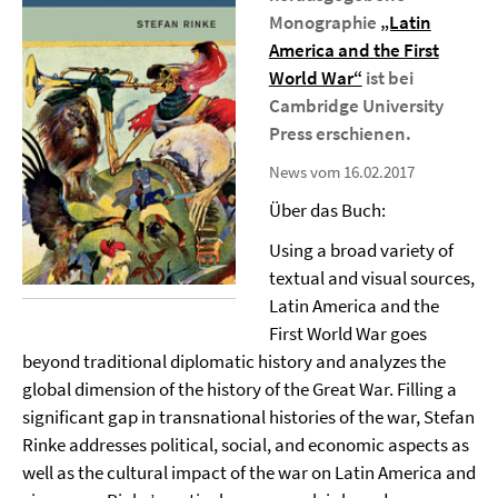
Monographie
„Latin
America and the First
World War“
ist bei
Cambridge University
Press erschienen.
News vom 16.02.2017
Über das Buch:
Using a broad variety of
textual and visual sources,
Latin America and the
First World War goes
beyond traditional diplomatic history and analyzes the
global dimension of the history of the Great War. Filling a
significant gap in transnational histories of the war, Stefan
Rinke addresses political, social, and economic aspects as
well as the cultural impact of the war on Latin America and