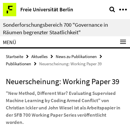
Springe
Service-
Freie Universität Berlin
direkt
Navigation
zu
Sonderforschungsbereich 700 "Governance in
Inhalt
Räumen begrenzter Staatlichkeit"
MENÜ
Startseite
Aktuelles
News zu Publikationen
Publikationen
Neuerscheinung: Working Paper 39
Neuerscheinung: Working Paper 39
"New Method, Different War? Evaluating Supervised
Machine Learning by Coding Armed Conflict" von
Christian Ickler und John Wiesel ist als Arbeitspapier in
der SFB 700 Working Paper Series veröffentlicht
worden.