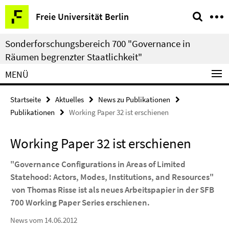
Springe
Service-
Freie Universität Berlin
direkt
Navigation
zu
Sonderforschungsbereich 700 "Governance in
Inhalt
Räumen begrenzter Staatlichkeit"
MENÜ
Startseite
Aktuelles
News zu Publikationen
Publikationen
Working Paper 32 ist erschienen
Working Paper 32 ist erschienen
"Governance Configurations in Areas of Limited
Statehood: Actors, Modes, Institutions, and Resources"
von Thomas Risse ist als neues Arbeitspapier in der SFB
700 Working Paper Series erschienen.
News vom 14.06.2012